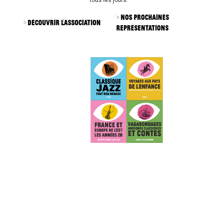
tous les jours.
> Nos prochaines
> Découvrir l'association
représentations